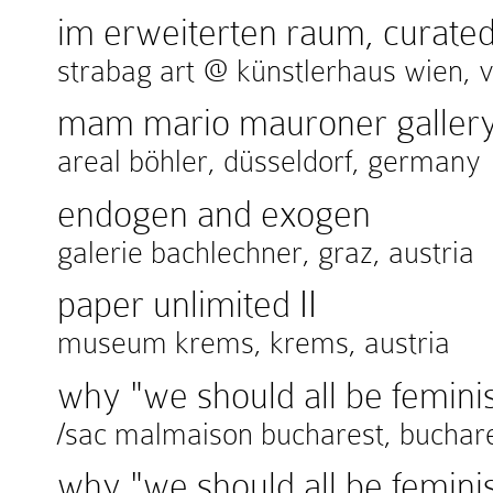
im erweiterten raum, curated
strabag art @ künstlerhaus wien, v
mam mario mauroner gallery
areal böhler, düsseldorf, germany
endogen and exogen
galerie bachlechner, graz, austria
paper unlimited II
museum krems, krems, austria
why "we should all be feminis
/sac malmaison bucharest, buchar
why "we should all be feminis